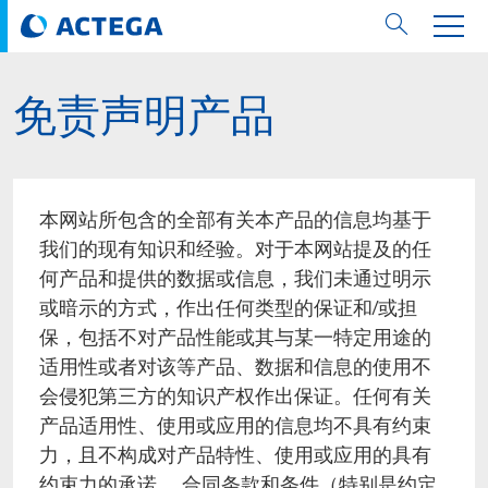
免责声明产品
用纸张和纸板
用纸张和纸板
用于软包装和铝箔
对于标签
用于金属包装和封口
Technologies
品牌
服务
涂料用量计算器
可持续性
PPWR
Bees at ACTEGA
关于阿塔卡
软包业务部
公司介绍
新闻与活动
English
欧洲、中东和非洲 (EMEA)
涂料
用于软包装和铝箔
涂料
涂料
涂料
DIVAR®
ACTDigi
计算器
油墨成本计算器
Climate Strategy
Solar Energy
阿塔卡全球
金属包装解决方案业务部
ACTEGA Artistica
资讯
Deutsch
亚洲/大洋州
本网站所包含的全部有关本产品的信息均基于
油墨
油墨
对于标签
油墨
密封胶
ECOLEAF®
ACTEbond
知识
循环经济
ACTEGA Bag
Management Team
纸品业务部
ACTEGA Do Brasil
展会与活动
Français
大中华区
我们的现有知识和经验。对于本网站提及的任
何产品和提供的数据或信息，我们未通过明示
粘合剂
粘合剂
粘合剂
用于金属包装和封口
油墨
ROTARflow
ACTEcoat
线上问题解决
体系认证
品牌承诺
ACTEGA Foshan
年新闻发布
Chinese
北美州
或暗示的方式，作出任何类型的保证和/或担
保，包括不对产品性能或其与某一特定用途的
密封垫片粒料
Technologies
Signite®
ACTEseal
印样
安全有序
业务线
ACTEGA GmbH
Newsletter
Portuguese
南美州
适用性或者对该等产品、数据和信息的使用不
会侵犯第三方的知识产权作出保证。任何有关
ACTExact
白皮书
解决方案
职业生涯
ACTEGA Metal Print
社会媒体
产品适用性、使用或应用的信息均不具有约束
力，且不构成对产品特性、使用或应用的具有
ACTGreen
可持续发展法规
公司介绍
ACTEGA North America
联系媒介公关
约束力的承诺。 合同条款和条件（特别是约定