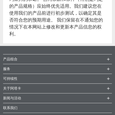
的产品规格）应始终优先适用。我们建议您在
ACTNext
我们一起行动
ACTEGA Rhenacoat
使用我们的产品前进行初步测试，以确定其是
否符合您的预期用途。 我们保留在不通知您的
BlisterKote
FAQ
ACTEGA Schmid Rhyner
情况下在本网站上修改和更新本产品信息的权
利。
FoodClass
FoodSafe
产品组合
MotionCoat
服务
PakSafe
可持续性
PROVALIN
关于阿塔卡
新闻与活动
WESSCO
联系我们