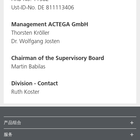
Ust-ID-No. DE 811113406
ACTNext
我们一起行动
ACTEGA Rhenacoat
Management
ACTEGA GmbH
BlisterKote
FAQ
ACTEGA Schmid Rhyner
Thorsten Kröller
Dr. Wolfgang Josten
FoodClass
Chairman of the Supervisory Board
FoodSafe
Martin Babilas
MotionCoat
Division - Contact
PakSafe
Ruth Koster
PROVALIN
WESSCO
产品组合
服务