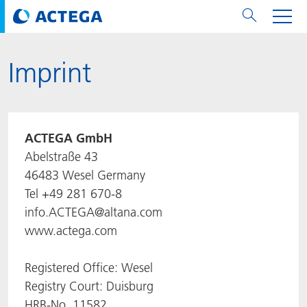
Imprint
用纸张和纸板
用纸张和纸板
用于软包装和铝箔
对于标签
用于金属包装和封口
Technologies
品牌
服务
涂料用量计算器
可持续性
PPWR
Bees at ACTEGA
关于阿塔卡
软包业务部
公司介绍
新闻与活动
English
欧洲、中东和非洲 (EMEA)
涂料
用于软包装和铝箔
涂料
涂料
涂料
DIVAR®
ACTDigi
计算器
油墨成本计算器
Climate Strategy
Solar Energy
阿塔卡全球
金属包装解决方案业务部
ACTEGA Artistica
资讯
Deutsch
亚洲/大洋州
ACTEGA GmbH
油墨
油墨
对于标签
油墨
密封胶
ECOLEAF®
ACTEbond
知识
循环经济
ACTEGA Bag
Management Team
纸品业务部
ACTEGA Do Brasil
展会与活动
Français
大中华区
Abelstraße 43
46483 Wesel Germany
粘合剂
粘合剂
粘合剂
用于金属包装和封口
油墨
ROTARflow
ACTEcoat
线上问题解决
体系认证
品牌承诺
ACTEGA Foshan
年新闻发布
Chinese
北美州
Tel +49 281 670-8
info.ACTEGA@altana.com
密封垫片粒料
Technologies
Signite®
ACTEseal
印样
安全有序
业务线
ACTEGA GmbH
Newsletter
Portuguese
南美州
www.actega.com
ACTExact
白皮书
解决方案
职业生涯
ACTEGA Metal Print
社会媒体
Registered Office: Wesel
Registry Court: Duisburg
ACTGreen
可持续发展法规
公司介绍
ACTEGA North America
联系媒介公关
HRB-No. 11582