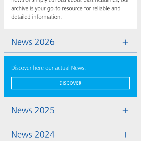
archive is your go-to resource for reliable and
ACTNext
Let's ACT
ACTEGA Rhenacoat
detailed information.
BlisterKote
FAQ
ACTEGA Schmid Rhyner
News 2026
FoodClass
FoodSafe
Discover here our actual News.
MotionCoat
DISCOVER
PakSafe
PROVALIN
News 2025
WESSCO
News 2024