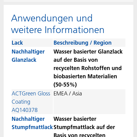
ACTNext
Let's ACT
ACTEGA Rhenacoat
Anwendungen und
BlisterKote
FAQ
ACTEGA Schmid Rhyner
weitere Informationen
FoodClass
Lack
Beschreibung / Region
Nachhaltiger
Wasser basierter Glanzlack
FoodSafe
Glanzlack
auf der Basis von
recycelten Rohstoffen und
MotionCoat
biobasierten Materialien
(50-55%)
PakSafe
ACTGreen Gloss
EMEA / Asia
Coating
PROVALIN
AQ140378
Nachhaltiger
Wasser basierter
WESSCO
Stumpfmattlack
Stumpfmattlack auf der
Basis von recycelten