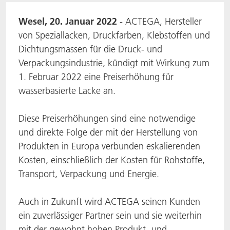
ACTNext
Let's ACT
ACTEGA Rhenacoat
Wesel, 20. Januar 2022
- ACTEGA, Hersteller
von Speziallacken, Druckfarben, Klebstoffen und
BlisterKote
FAQ
ACTEGA Schmid Rhyner
Dichtungsmassen für die Druck- und
Verpackungsindustrie, kündigt mit Wirkung zum
FoodClass
1. Februar 2022 eine Preiserhöhung für
wasserbasierte Lacke an.
FoodSafe
Diese Preiserhöhungen sind eine notwendige
MotionCoat
und direkte Folge der mit der Herstellung von
Produkten in Europa verbunden eskalierenden
PakSafe
Kosten, einschließlich der Kosten für Rohstoffe,
Transport, Verpackung und Energie.
PROVALIN
WESSCO
Auch in Zukunft wird ACTEGA seinen Kunden
ein zuverlässiger Partner sein und sie weiterhin
mit der gewohnt hohen Produkt- und