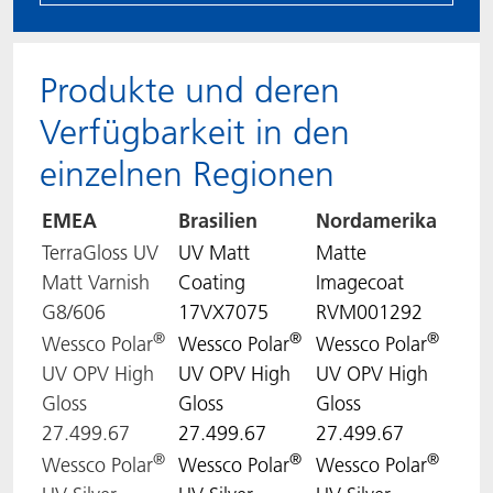
Produkte und deren
Verfügbarkeit in den
einzelnen Regionen
EMEA
Brasilien
Nordamerika
TerraGloss UV
UV Matt
Matte
Matt Varnish
Coating
Imagecoat
G8/606
17VX7075
RVM001292
®
®
®
Wessco Polar
Wessco Polar
Wessco Polar
UV OPV High
UV OPV High
UV OPV High
Gloss
Gloss
Gloss
27.499.67
27.499.67
27.499.67
®
®
®
Wessco Polar
Wessco Polar
Wessco Polar