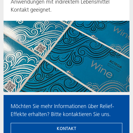
Anwendungen mit indirektem Lebensmittel
Kontakt geeignet.
ACTNext
Let's ACT
ACTEGA Rhenacoat
BlisterKote
FAQ
ACTEGA Schmid Rhyner
FoodClass
FoodSafe
MotionCoat
PakSafe
PROVALIN
Möchten Sie mehr Informationen über Relief-
Effekte erhalten? Bitte kontaktieren Sie uns.
WESSCO
KONTAKT