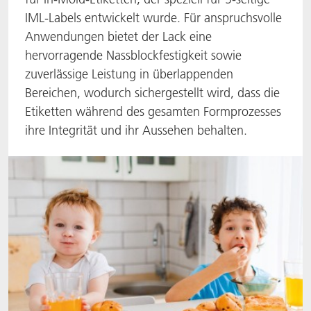
IML-Labels entwickelt wurde. Für anspruchsvolle
ACTNext
Let's ACT
ACTEGA Rhenacoat
Anwendungen bietet der Lack eine
hervorragende Nassblockfestigkeit sowie
BlisterKote
FAQ
ACTEGA Schmid Rhyner
zuverlässige Leistung in überlappenden
Bereichen, wodurch sichergestellt wird, dass die
FoodClass
Etiketten während des gesamten Formprozesses
FoodSafe
ihre Integrität und ihr Aussehen behalten.
MotionCoat
PakSafe
PROVALIN
WESSCO