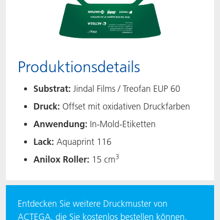
Produktionsdetails
Substrat:
Jindal Films / Treofan EUP 60
Druck:
Offset mit oxidativen Druckfarben
Anwendung:
In-Mold-Etiketten
Lack:
Aquaprint 116
3
Anilox Roller:
15 cm
Entdecken Sie weitere Druckmuster von
ACTEGA, die Sie kostenlos bestellen können.