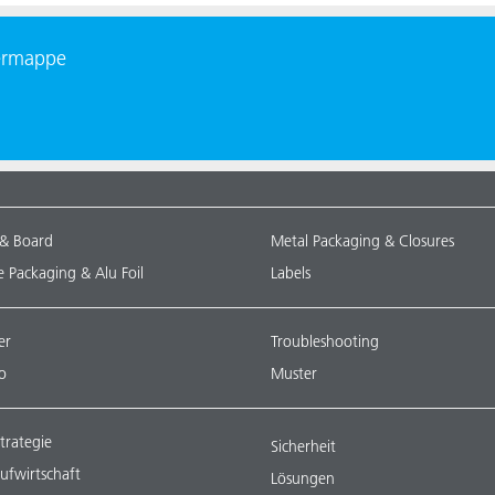
termappe
 & Board
Metal Packaging & Closures
le Packaging & Alu Foil
Labels
er
Troubleshooting
o
Muster
trategie
Sicherheit
aufwirtschaft
Lösungen