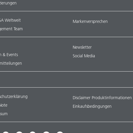
izierungen
A Weltweit
Markenversprechen
ement Team
Newsletter
n & Events
Social Media
mitteilungen
schutzerklärung
Disclaimer Produktinformationen
Note
Einkaufsbedingungen
ssum