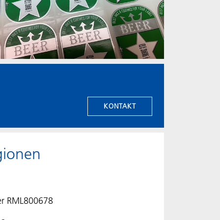
KONTAKT
gionen
lver RML800678