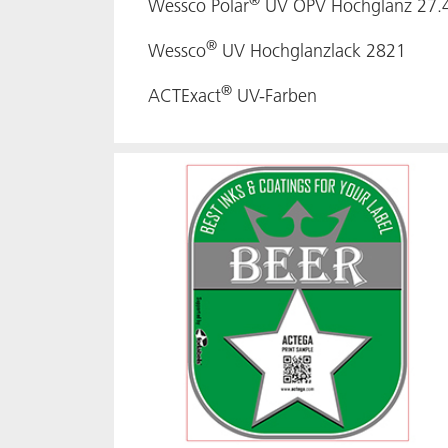
®
Wessco Polar
UV OPV Hochglanz 27.
®
Wessco
UV Hochglanzlack 2821
®
ACTExact
UV-Farben