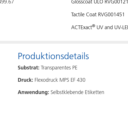
499.67
Glosscoat ULO RVG0012
Tactile Coat RVG001451
®
ACTExact
UV and UV-LED
Produktionsdetails
Substrat:
Transparentes PE
Druck:
Flexodruck MPS EF 430
Anwendung:
Selbstklebende Etiketten