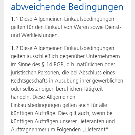
abweichende Bedingungen
ACTNext
Let's ACT
ACTEGA Rhenacoat
1.1 Diese Allgemeinen Einkaufsbedingungen
BlisterKote
FAQ
ACTEGA Schmid Rhyner
gelten für den Einkauf von Waren sowie Dienst-
und Werkleistungen.
FoodClass
1.2 Diese Allgemeinen Einkaufsbedingungen
gelten ausschließlich gegenüber Unternehmern
FoodSafe
im Sinne des § 14 BGB, d.h. natürlichen oder
MotionCoat
juristischen Personen, die bei Abschluss eines
Rechtsgeschäfts in Ausübung ihrer gewerblichen
PakSafe
oder selbständigen beruflichen Tätigkeit
handeln. Diese Allgemeinen
PROVALIN
Einkaufsbedingungen gelten auch für alle
künftigen Aufträge. Dies gilt auch, wenn bei
WESSCO
künftigen Aufträgen unserer Lieferanten und
Auftragnehmer (im Folgenden „Lieferant“