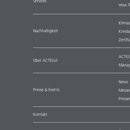
Services
How T
Klimas
Nachhaltigkeit
Kreisl
Zertif
ACTEG
Über ACTEGA
Manag
News
Presse & Events
Messe
Presse
Kontakt