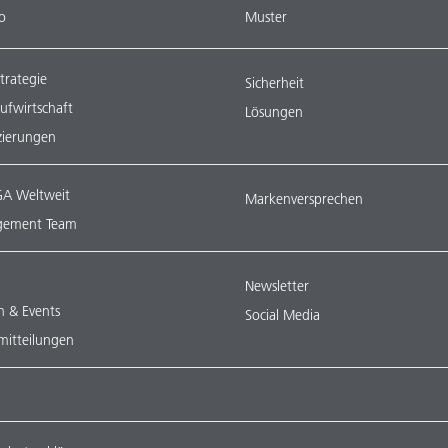
o
Muster
trategie
Sicherheit
aufwirtschaft
Lösungen
izierungen
A Weltweit
Markenversprechen
ement Team
Newsletter
n & Events
Social Media
mitteilungen