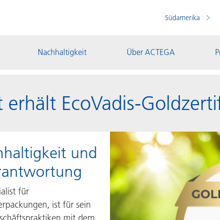
Südamerika
Nachhaltigkeit
Über ACTEGA
P
rhält EcoVadis-Goldzertif
hhaltigkeit und
rantwortung
list für
rpackungen, ist für sein
schäftspraktiken mit dem