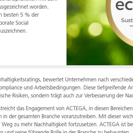
ausgezeichnet worden.
n besten 5 % der
porate Social
auszeichnen.
chhaltigkeitsratings, bewertet Unternehmen nach verschie
mpliance und Arbeitsbedingungen. Diese tiefgreifende Analy
hische Risiken, sondern trägt auch zur Verbesserung der Nach
rstreicht das Engagement von ACTEGA, in diesen Bereichen e
n in der gesamten Branche voranzutreiben. Mit dieser wich
Weg zu mehr Nachhaltigkeit fortzusetzen. ACTEGA ist best
zen und seine führende Rolle in der Branche zu behaupten.