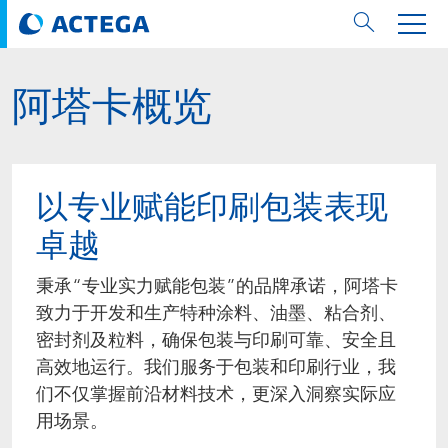
阿塔卡概览
用纸张和纸板
用纸张和纸板
用于软包装和铝箔
对于标签
用于金属包装和封口
Technologies
品牌
服务
涂料用量计算器
可持续性
PPWR
Bees at ACTEGA
关于阿塔卡
软包业务部
公司介绍
新闻与活动
English
欧洲、中东和非洲 (EMEA)
涂料
用于软包装和铝箔
涂料
涂料
涂料
DIVAR®
ACTDigi
计算器
油墨成本计算器
Climate Strategy
Solar Energy
阿塔卡全球
金属包装解决方案业务部
ACTEGA Artistica
资讯
Deutsch
亚洲/大洋州
以专业赋能印刷包装表现
油墨
油墨
对于标签
油墨
密封胶
ECOLEAF®
ACTEbond
知识
循环经济
ACTEGA Bag
Management Team
纸品业务部
ACTEGA Do Brasil
展会与活动
Français
大中华区
卓越
粘合剂
粘合剂
粘合剂
用于金属包装和封口
油墨
ROTARflow
ACTEcoat
线上问题解决
体系认证
品牌承诺
ACTEGA Foshan
年新闻发布
Chinese
北美州
秉承“专业实力赋能包装”的品牌承诺，阿塔卡
致力于开发和生产特种涂料、油墨、粘合剂、
密封垫片粒料
Technologies
Signite®
ACTEseal
印样
安全有序
业务线
ACTEGA GmbH
Newsletter
Portuguese
南美州
密封剂及粒料，确保包装与印刷可靠、安全且
高效地运行。我们服务于包装和印刷行业，我
ACTExact
白皮书
解决方案
职业生涯
ACTEGA Metal Print
社会媒体
们不仅掌握前沿材料技术，更深入洞察实际应
用场景。
ACTGreen
可持续发展法规
公司介绍
ACTEGA North America
联系媒介公关