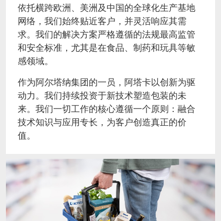
依托横跨欧洲、美洲及中国的全球化生产基地
ACTNext
我们一起行动
ACTEGA Rhenacoat
网络，我们始终贴近客户，并灵活响应其需
求。我们的解决方案严格遵循的法规最高监管
BlisterKote
FAQ
ACTEGA Schmid Rhyner
和安全标准，尤其是在食品、制药和玩具等敏
感领域。
FoodClass
作为阿尔塔纳集团的一员，阿塔卡以创新为驱
FoodSafe
动力。我们持续投资于新技术塑造包装的未
来。我们一切工作的核心遵循一个原则：融合
MotionCoat
技术知识与应用专长，为客户创造真正的价
值。
PakSafe
PROVALIN
WESSCO