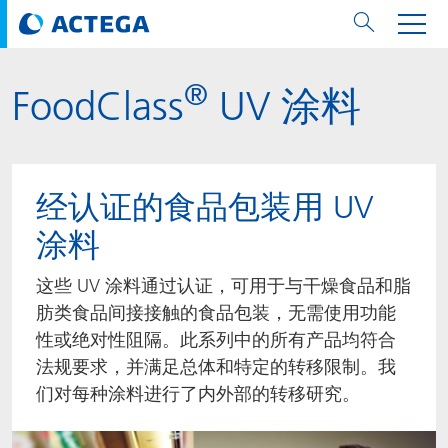
®
FoodClass
UV 涂料
用纸张和纸板
用纸张和纸板
用于软包装和铝箔
对于标签
用于金属包装和封口
Technologies
品牌
服务
涂料用量计算器
可持续性
PPWR
Bees at ACTEGA
关于阿塔卡
软包业务部
公司介绍
新闻与活动
English
欧洲、中东和非洲 (EMEA)
涂料
用于软包装和铝箔
涂料
涂料
涂料
DIVAR®
ACTDigi
计算器
油墨成本计算器
Climate Strategy
Solar Energy
阿塔卡全球
金属包装解决方案业务部
ACTEGA Artistica
资讯
Deutsch
亚洲/大洋州
经认证的食品包装用 UV
油墨
油墨
对于标签
油墨
密封胶
ECOLEAF®
ACTEbond
知识
循环经济
ACTEGA Bag
Management Team
纸品业务部
ACTEGA Do Brasil
展会与活动
Français
大中华区
涂料
粘合剂
粘合剂
粘合剂
用于金属包装和封口
油墨
ROTARflow
ACTEcoat
线上问题解决
体系认证
品牌承诺
ACTEGA Foshan
年新闻发布
Chinese
北美州
这些 UV 涂料通过认证，可用于与干燥食品和脂
肪类食品间接接触的食品包装，无需使用功能
密封垫片粒料
Technologies
Signite®
ACTEseal
印样
安全有序
业务线
ACTEGA GmbH
Newsletter
Portuguese
南美州
性或绝对性阻隔。此系列中的所有产品均符合
法规要求，并满足总体和特定的转移限制。我
ACTExact
白皮书
解决方案
职业生涯
ACTEGA Metal Print
社会媒体
们对每种涂料进行了内外部的转移研究。
ACTGreen
可持续发展法规
公司介绍
ACTEGA North America
联系媒介公关