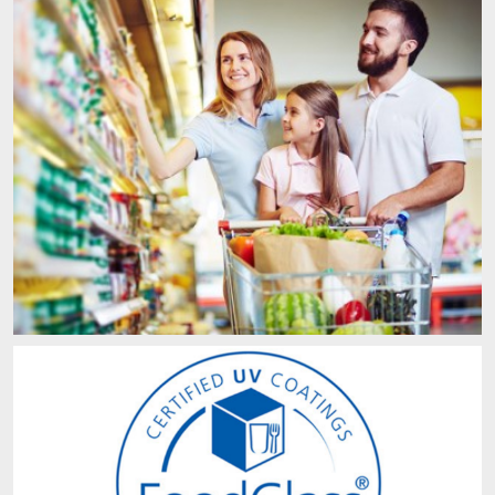
ACTNext
我们一起行动
ACTEGA Rhenacoat
BlisterKote
FAQ
ACTEGA Schmid Rhyner
FoodClass
FoodSafe
MotionCoat
PakSafe
PROVALIN
WESSCO