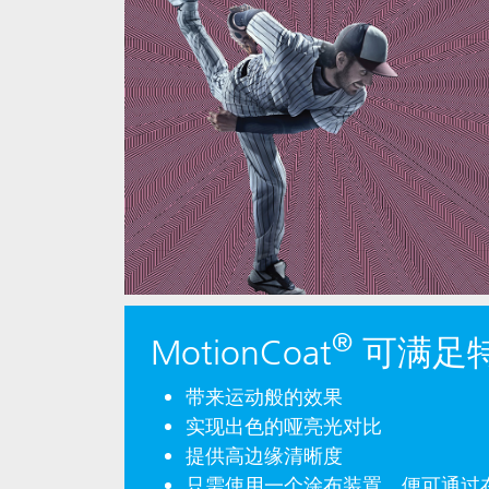
®
MotionCoat
可满足
带来运动般的效果
实现出色的哑亮光对比
提供高边缘清晰度
只需使用一个涂布装置，便可通过