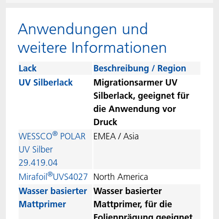
ACTNext
Let's ACT
ACTEGA Rhenacoat
Anwendungen und
BlisterKote
FAQ
ACTEGA Schmid Rhyner
weitere Informationen
FoodClass
Lack
Beschreibung / Region
UV Silberlack
Migrationsarmer UV
FoodSafe
Silberlack, geeignet für
die Anwendung vor
MotionCoat
Druck
®
WESSCO
POLAR
EMEA / Asia
PakSafe
UV Silber
29.419.04
PROVALIN
®
Mirafoil
UVS4027
North America
Wasser basierter
Wasser basierter
WESSCO
Mattprimer
Mattprimer, für die
Folienprägung geeignet