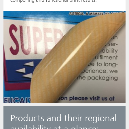
ACTNext
我们一起行动
ACTEGA Rhenacoat
BlisterKote
FAQ
ACTEGA Schmid Rhyner
FoodClass
FoodSafe
MotionCoat
PakSafe
PROVALIN
WESSCO
Products and their regional