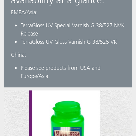
availability at a glance:​
​EMEA/Asia: ​
TerraGloss UV Special Varnish G 38/527 NVK
Release ​
TerraGloss UV Gloss Varnish G 38/525 VK ​
China: ​
Please see products from USA and
Europe/Asia.