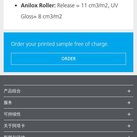
Anilox Roller:
Release = 11 cm3/m2, UV
Gloss= 8 cm3/m2​
Order your printed sample free of charge.
ORDER
产品组合
服务
可持续性
关于阿塔卡