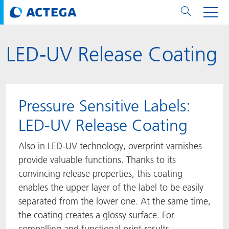
LED-UV Release Coating​
用纸张和纸板
用纸张和纸板
用于软包装和铝箔
对于标签
用于金属包装和封口
Technologies
品牌
服务
涂料用量计算器
可持续性
PPWR
Bees at ACTEGA
关于阿塔卡
软包业务部
公司介绍
新闻与活动
English
欧洲、中东和非洲 (EMEA)
涂料
用于软包装和铝箔
涂料
涂料
涂料
DIVAR®
ACTDigi
计算器
油墨成本计算器
Climate Strategy
Solar Energy
阿塔卡全球
金属包装解决方案业务部
ACTEGA Artistica
资讯
Deutsch
亚洲/大洋州
Pressure Sensitive Labels:​
油墨
油墨
对于标签
油墨
密封胶
ECOLEAF®
ACTEbond
知识
循环经济
ACTEGA Bag
Management Team
纸品业务部
ACTEGA Do Brasil
展会与活动
Français
大中华区
LED-UV Release Coating​
粘合剂
粘合剂
粘合剂
用于金属包装和封口
油墨
ROTARflow
ACTEcoat
线上问题解决
体系认证
品牌承诺
ACTEGA Foshan
年新闻发布
Chinese
北美州
Also in LED-UV technology, overprint varnishes
provide valuable functions. Thanks to its
密封垫片粒料
Technologies
Signite®
ACTEseal
印样
安全有序
业务线
ACTEGA GmbH
Newsletter
Portuguese
南美州
convincing release properties, this coating
enables the upper layer of the label to be easily
ACTExact
白皮书
解决方案
职业生涯
ACTEGA Metal Print
社会媒体
separated from the lower one. At the same time,
the coating creates a glossy surface. For
ACTGreen
可持续发展法规
公司介绍
ACTEGA North America
联系媒介公关
compelling and functional print results.​