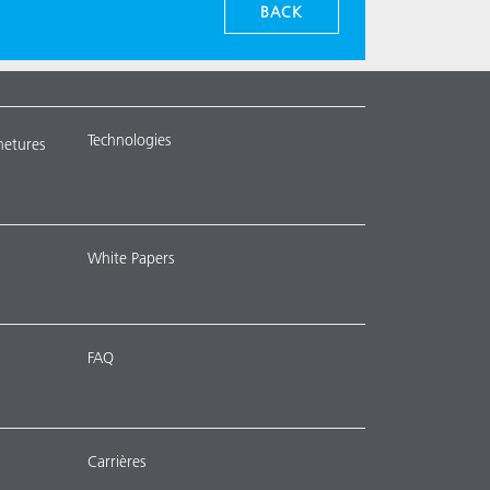
BACK
Technologies
metures
White Papers
FAQ
Carrières