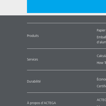
Papier
Produits
Emballa
d'alu
Calcul
Services
How T
Économ
Durabilité
Certif
ACTEG
À propos d’ACTEGA