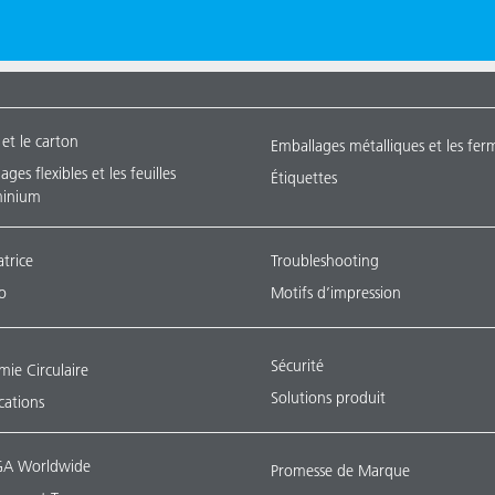
 et le carton
Emballages métalliques et les fer
ges flexibles et les feuilles
Étiquettes
minium
atrice
Troubleshooting
o
Motifs d’impression
Sécurité
ie Circulaire
Solutions produit
ications
A Worldwide
Promesse de Marque