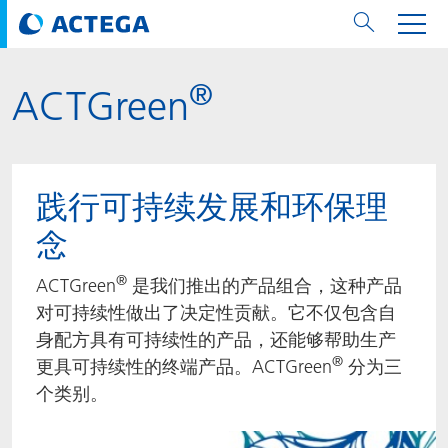
®
ACTGreen
用纸张和纸板
用纸张和纸板
用于软包装和铝箔
对于标签
用于金属包装和封口
Technologies
品牌
服务
涂料用量计算器
可持续性
PPWR
Bees at ACTEGA
关于阿塔卡
软包业务部
公司介绍
新闻与活动
English
欧洲、中东和非洲 (EMEA)
涂料
用于软包装和铝箔
涂料
涂料
涂料
DIVAR®
ACTDigi
计算器
油墨成本计算器
Climate Strategy
Solar Energy
阿塔卡全球
金属包装解决方案业务部
ACTEGA Artistica
资讯
Deutsch
亚洲/大洋州
践行可持续发展和环保理
油墨
油墨
对于标签
油墨
密封胶
ECOLEAF®
ACTEbond
知识
循环经济
ACTEGA Bag
Management Team
纸品业务部
ACTEGA Do Brasil
展会与活动
Français
大中华区
念
粘合剂
粘合剂
粘合剂
用于金属包装和封口
油墨
ROTARflow
ACTEcoat
线上问题解决
体系认证
品牌承诺
ACTEGA Foshan
年新闻发布
Chinese
北美州
®
ACTGreen
是我们推出的产品组合，这种产品
对可持续性做出了决定性贡献。它不仅包含自
密封垫片粒料
Technologies
Signite®
ACTEseal
印样
安全有序
业务线
ACTEGA GmbH
Newsletter
Portuguese
南美州
身配方具有可持续性的产品，还能够帮助生产
®
更具可持续性的终端产品。ACTGreen
分为三
ACTExact
白皮书
解决方案
职业生涯
ACTEGA Metal Print
社会媒体
个类别。
ACTGreen
可持续发展法规
公司介绍
ACTEGA North America
联系媒介公关