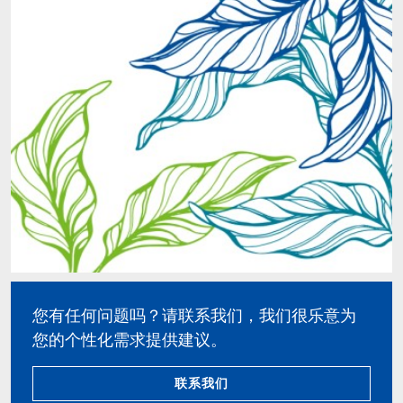
ACTNext
我们一起行动
ACTEGA Rhenacoat
BlisterKote
FAQ
ACTEGA Schmid Rhyner
FoodClass
FoodSafe
MotionCoat
PakSafe
PROVALIN
您有任何问题吗？请联系我们，我们很乐意为
您的个性化需求提供建议。
WESSCO
联系我们