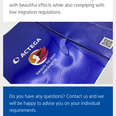
with beautiful effects while also complying with
ACTNext
我们一起行动
ACTEGA Rhenacoat
low migration regulations.
BlisterKote
FAQ
ACTEGA Schmid Rhyner
FoodClass
FoodSafe
MotionCoat
PakSafe
PROVALIN
Do you have any questions? Contact us and we
WESSCO
will be happy to advise you on your individual
requirements.