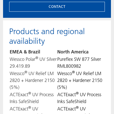
CONTACT
Products and regional
availability
EMEA & Brazil
North
America
®
Wessco Polar
UV Silver
Pureflex SW 877 Silver
29.419.89
RML800982
®
®
Wessco
UV Relief LM
Wessco
UV Relief LM
2820 + Hardener 2150
2820 + Hardener 2150
(5%)
(5%)
®
®
ACTExact
UV Process
ACTExact
UV Process
Inks SafeShield
Inks SafeShield
®
®
ACTExact
UV
ACTExact
UV