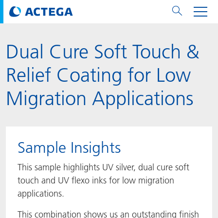
Dual Cure Soft Touch &
用纸张和纸板
用纸张和纸板
用于软包装和铝箔
对于标签
用于金属包装和封口
Technologies
品牌
服务
涂料用量计算器
可持续性
PPWR
Bees at ACTEGA
关于阿塔卡
软包业务部
公司介绍
新闻与活动
English
欧洲、中东和非洲 (EMEA)
Relief Coating for Low
涂料
用于软包装和铝箔
涂料
涂料
涂料
DIVAR®
ACTDigi
计算器
油墨成本计算器
Climate Strategy
Solar Energy
阿塔卡全球
金属包装解决方案业务部
ACTEGA Artistica
资讯
Deutsch
亚洲/大洋州
Migration Applications
油墨
油墨
对于标签
油墨
密封胶
ECOLEAF®
ACTEbond
知识
循环经济
ACTEGA Bag
Management Team
纸品业务部
ACTEGA Do Brasil
展会与活动
Français
大中华区
粘合剂
粘合剂
粘合剂
用于金属包装和封口
油墨
ROTARflow
ACTEcoat
线上问题解决
体系认证
品牌承诺
ACTEGA Foshan
年新闻发布
Chinese
北美州
Sample Insights
密封垫片粒料
Technologies
Signite®
ACTEseal
印样
安全有序
业务线
ACTEGA GmbH
Newsletter
Portuguese
南美州
This sample highlights UV silver, dual cure soft
touch and UV flexo inks for low migration
ACTExact
白皮书
解决方案
职业生涯
ACTEGA Metal Print
社会媒体
applications.
ACTGreen
可持续发展法规
公司介绍
ACTEGA North America
联系媒介公关
This combination shows us an outstanding finish